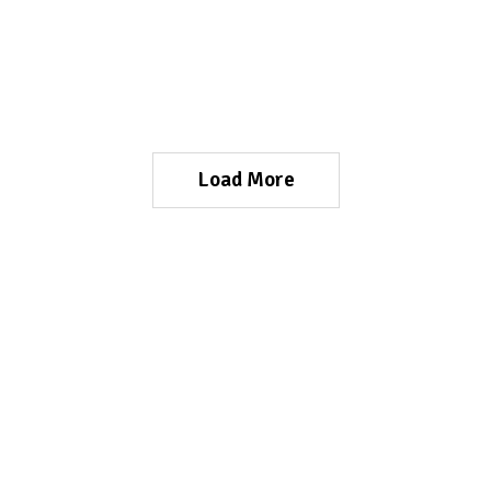
Load More
OTEA – Oviedo
OTEA – Gijón
Alonso Quintanilla, 3
Magnus Blikstad, 9 2º 
Tel.:
985 22 38 13
/
985 23 05 33
Tel.:
985 17 51 10
info@otea.es