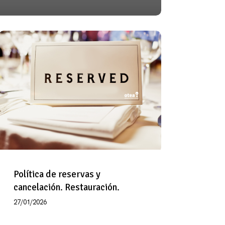
Política
de
reservas
y
cancelación.
Restauración.
Política de reservas y
cancelación. Restauración.
27/01/2026