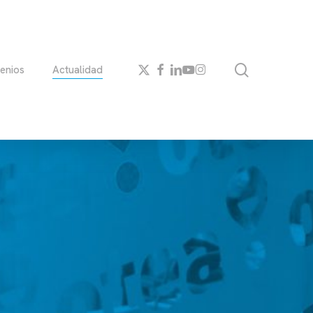
search
x-
facebook
linkedin
youtube
instagram
enios
Actualidad
twitter