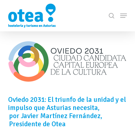
Skip
Menu
to
search
Close
main
Menu
content
Oviedo 2031: El triunfo de la unidad y el
impulso que Asturias necesita,
por Javier Martínez Fernández,
Presidente de Otea