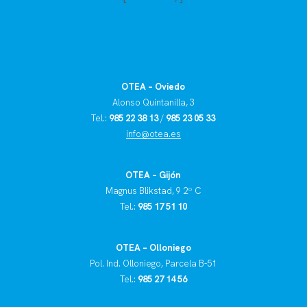
OTEA – Oviedo
Alonso Quintanilla, 3
Tel.:
985 22 38 13
/
985 23 05 33
info@otea.es
OTEA – Gijón
Magnus Blikstad, 9 2º C
Tel.:
985 17 51 10
OTEA – Olloniego
Pol. Ind. Olloniego, Parcela B-51
Tel.:
985 27 14 56