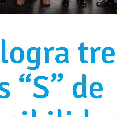
logra tre
s “S” de