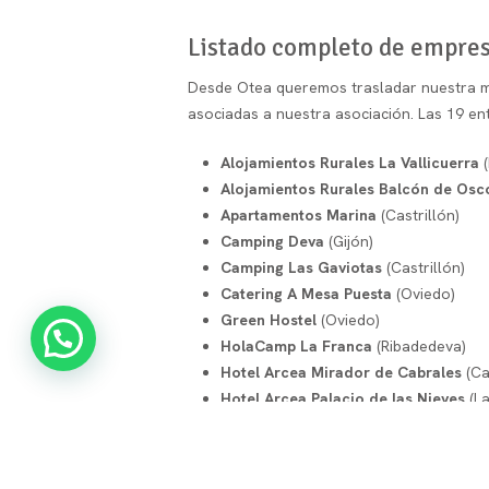
Listado completo de empresa
Desde Otea queremos trasladar nuestra m
asociadas a nuestra asociación. Las 19 e
Alojamientos Rurales La Vallicuerra
(
Alojamientos Rurales Balcón de Osc
Apartamentos Marina
(Castrillón)
Camping Deva
(Gijón)
Camping Las Gaviotas
(Castrillón)
Catering A Mesa Puesta
(Oviedo)
Green Hostel
(Oviedo)
HolaCamp La Franca
(Ribadedeva)
Hotel Arcea Mirador de Cabrales
(Ca
Hotel Arcea Palacio de las Nieves
(L
Hotel Arcea Villaviciosa
(Villaviciosa)
Hotel Marqués de la Moral
(Castrilló
Otea Hostelería y Turismo
(Oviedo, G