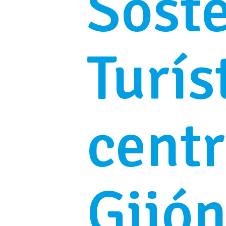
Soste
Turís
centr
Gijón