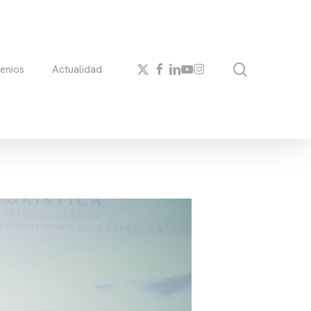
search
x-
facebook
linkedin
youtube
instagram
enios
Actualidad
twitter