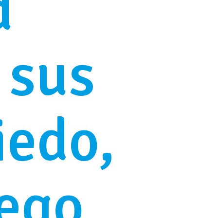
d
 sus
iedo,
iego