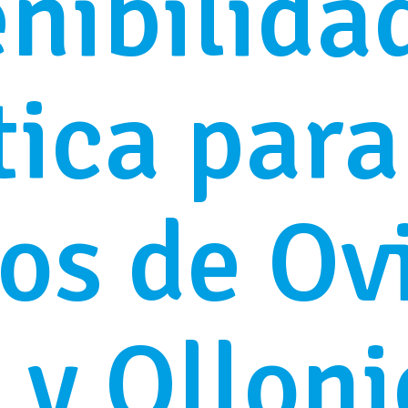
nibilida
tica para
os de Ov
 y Ollon