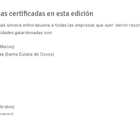
s certificadas en esta edición
ás sincera enhorabuena a todas las empresas que ayer vieron recon
ntidades galardonadas son:
Mieres)
os
(Santa Eulalia de Oscos)
brales)
angreo)
n)
ijón y Olloniego)