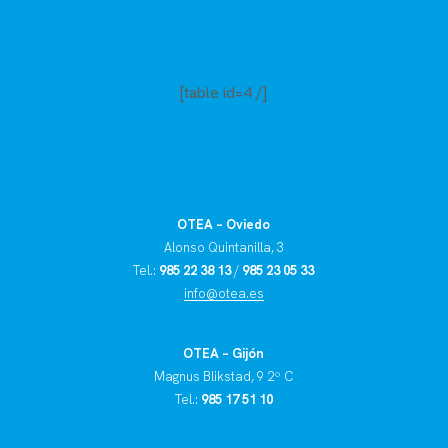
[table id=4 /]
OTEA – Oviedo
Alonso Quintanilla, 3
Tel.:
985 22 38 13
/
985 23 05 33
info@otea.es
OTEA – Gijón
Magnus Blikstad, 9 2º C
Tel.:
985 17 51 10