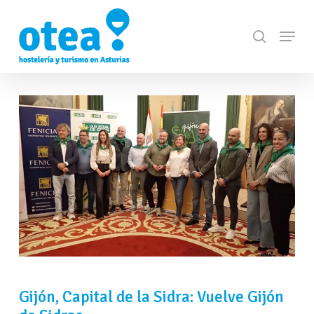
Skip
Menu
to
search
Close
main
Menu
content
Gijón, Capital de la Sidra: Vuelve Gijón