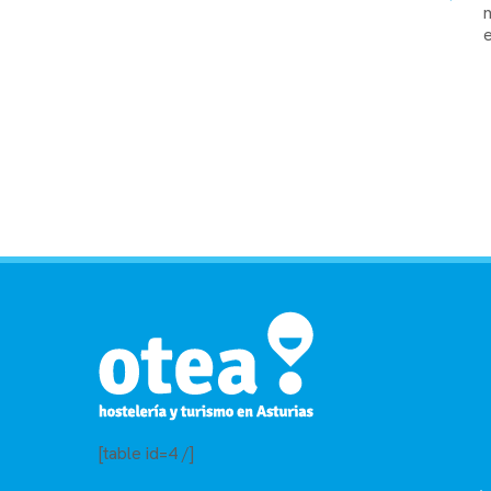
e
[table id=4 /]