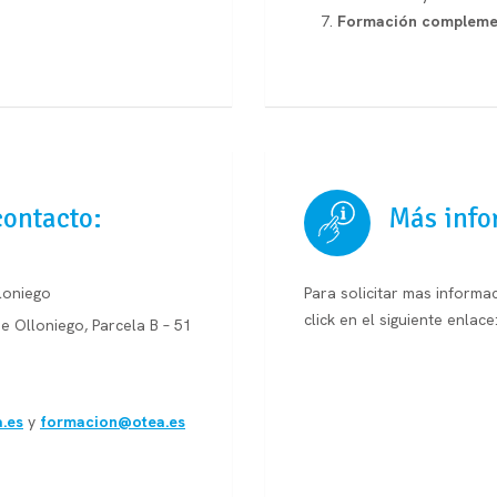
Formación compleme
contacto:
Más info
loniego
Para solicitar mas informa
click en el siguiente enlace
e Olloniego, Parcela B – 51
.es
y
formacion@otea.es