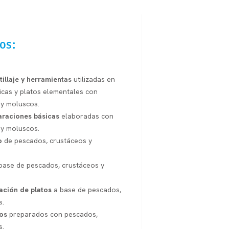
os:
tillaje y herramientas
utilizadas en
icas y platos elementales con
 y moluscos.
araciones básicas
elaboradas con
 y moluscos.
o
de pescados, crustáceos y
base de pescados, crustáceos y
ación de platos
a base de pescados,
s.
os
preparados con pescados,
s.