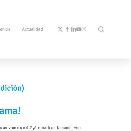
search
x-
facebook
linkedin
youtube
instagram
enios
Actualidad
twitter
dición)
lama!
 que viene de él?
¡A nosotros también! Ven