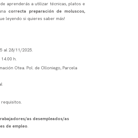
de aprenderás a utilizar técnicas, platos e
 una
correcta preparación de moluscos,
igue leyendo si quieres saber más!
5 al 28/11/2025
.
a 14.00 h.
mación Otea. Pol. de Olloniego, Parcela
al
n requisitos.
trabajadores/as desempleados/as
es de empleo
.