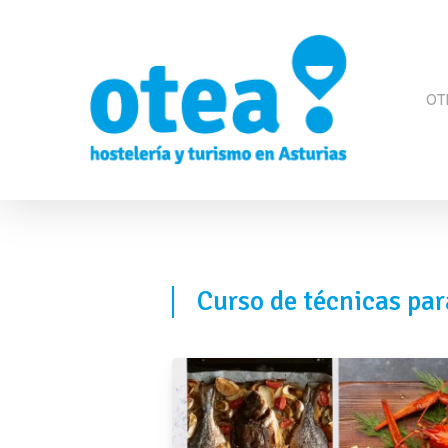
Skip
to
main
OT
content
Curso
de
técnicas
par