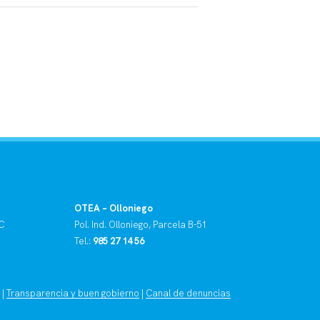
OTEA – Olloniego
C
Pol. Ind. Olloniego, Parcela B-51
Tel.:
985 27 14 56
o
|
Transparencia y buen gobierno
|
Canal de denuncias