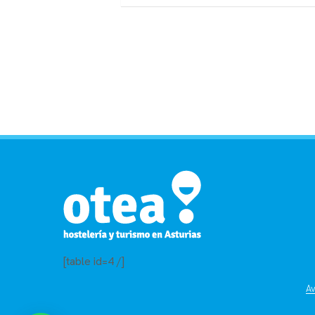
[table id=4 /]
Av