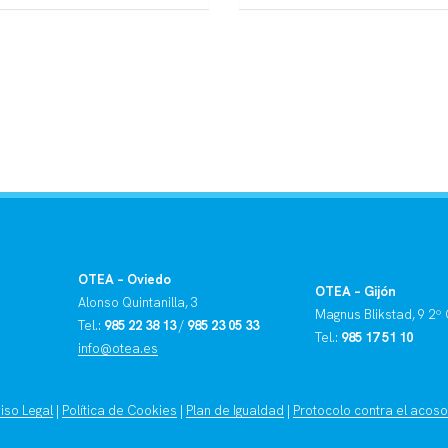
OTEA – Oviedo
OTEA – Gijón
Alonso Quintanilla, 3
Magnus Blikstad, 9 2º 
Tel.:
985 22 38 13
/
985 23 05 33
Tel.:
985 17 51 10
info@otea.es
iso Legal
|
Política de Cookies
|
Plan de Igualdad
|
Protocolo contra el acos