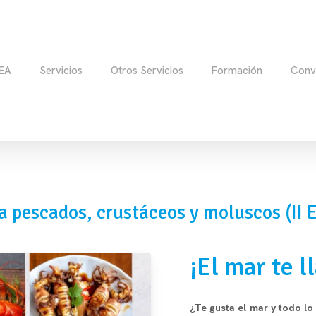
EA
Servicios
Otros Servicios
Formación
Conv
a
pescados,
crustáceos
y
moluscos
(II
E
¡El
mar
te
l
¿Te gusta el mar y todo lo