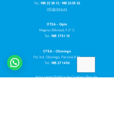
Tel.:
985 22 38 13
/
985 23 05 33
info@otea.es
OTEA – Gijón
Magnus Blikstad, 9 2º C
Tel.:
985 17 51 10
OTEA – Olloniego
Pol. Ind. Olloniego, Parcela B-51
Tel.:
985 27 14 56
Aviso Legal
|
Política de Cookies
|
Plan de
Igualdad
|
Protocolo contra el acoso
|
Transparencia y buen gobierno
|
Canal de
denuncias
© 2025 OTEA