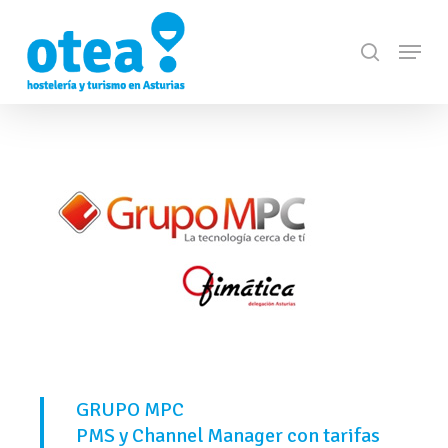
Skip
Menu
to
search
Close
main
Menu
content
GRUPO MPC
PMS y Channel Manager con tarifas