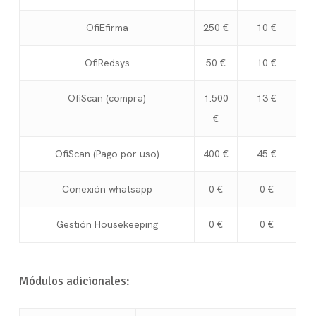
OfiEfirma
250 €
10 €
OfiRedsys
50 €
10 €
OfiScan (compra)
1.500
13 €
€
OfiScan (Pago por uso)
400 €
45 €
Conexión whatsapp
0 €
0 €
Gestión Housekeeping
0 €
0 €
Módulos adicionales: