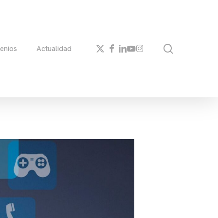
search
x-
facebook
linkedin
youtube
instagram
enios
Actualidad
twitter