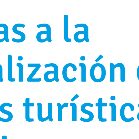
s a la
alización
 turístic