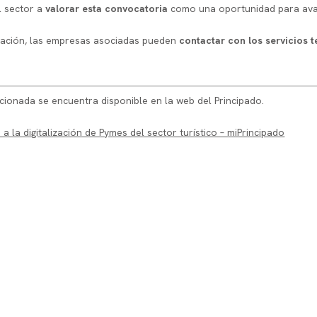
l sector a
valorar esta convocatoria
como una oportunidad para avan
tación, las empresas asociadas pueden
contactar con los servicios
ionada se encuentra disponible en la web del Principado.
la digitalización de Pymes del sector turístico – miPrincipado
OTEA – Oviedo
OTEA – Gijón
Alonso Quintanilla, 3
Magnus Blikstad, 9 2º 