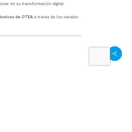
zar en su transformación digital.
 técnicos de OTEA
a través de los canales
Share
OTEA – Olloniego
C
Pol. Ind. Olloniego, Parcela B-51