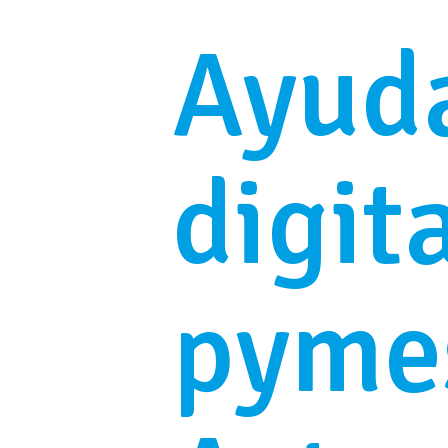
Ayuda
digit
pymes