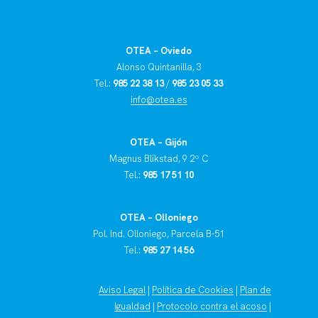
OTEA – Oviedo
Alonso Quintanilla, 3
Tel.:
985 22 38 13
/
985 23 05 33
info@otea.es
OTEA – Gijón
Magnus Blikstad, 9 2º C
Tel.:
985 17 51 10
OTEA – Olloniego
Pol. Ind. Olloniego, Parcela B-51
Tel.:
985 27 14 56
Aviso Legal
|
Política de Cookies
|
Plan de
Igualdad
|
Protocolo contra el acoso
|