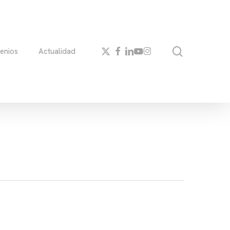
search
x-
facebook
linkedin
youtube
instagram
enios
Actualidad
twitter